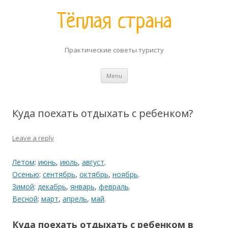
Практические советы туристу
Skip to content
Menu
Куда поехать отдыхать с ребенком?
Leave a reply
Летом
:
июнь
,
июль
,
август
.
Осенью
:
сентябрь
,
октябрь
,
ноябрь
.
Зимой
:
декабрь
,
январь
,
февраль
.
Весной
:
март
,
апрель
,
май
.
Куда поехать отдыхать с ребенком в