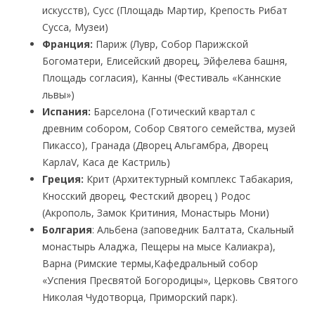
искусств), Сусс (Площадь Мартир, Крепость Рибат
Сусса, Музеи)
Франция:
Париж (Лувр, Собор Парижской
Богоматери, Елисейский дворец, Эйфелева башня,
Площадь согласия), Канны (Фестиваль «Каннские
львы»)
Испания:
Барселона (Готический квартал с
древним собором, Собор Святого семейства, музей
Пикассо), Гранада (Дворец Альгамбра, Дворец
КарлаV, Каса де Кастриль)
Греция:
Крит (Архитектурный комплекс Табакария,
Кносский дворец, Фестский дворец ) Родос
(Акрополь, Замок Критиния, Монастырь Мони)
Болгария
: Альбена (заповедник Балтата, Скальный
монастырь Аладжа, Пещеры на мысе Калиакра),
Варна (Римские термы,Кафедральный собор
«Успения Пресвятой Богородицы», Церковь Святого
Николая Чудотворца, Приморский парк).