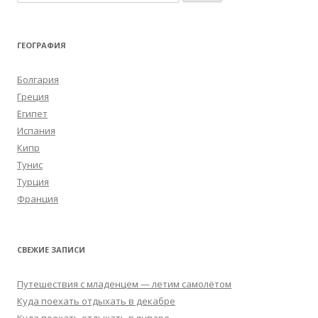
ГЕОГРАФИЯ
Болгария
Греция
Египет
Испания
Кипр
Тунис
Турция
Франция
СВЕЖИЕ ЗАПИСИ
Путешествия с младенцем — летим самолётом
Куда поехать отдыхать в декабре
Куда поехать отдыхать в январе